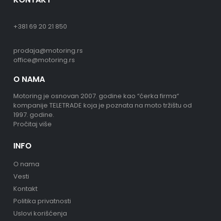
+381 69 20 21 850
prodaja@motoring.rs
office@motoring.rs
O NAMA
Motoring je osnovan 2007. godine kao “ćerka firma“
kompanije TELETRADE koja je poznata na moto tržištu od
1997. godine.
Pročitaj više
INFO
O nama
Vesti
Kontakt
Politika privatnosti
Uslovi korišćenja