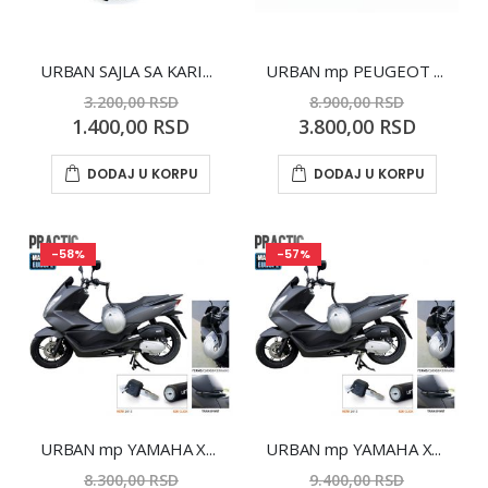
URBAN SAJLA SA KARIKOM - CABLELINK
URBAN mp PEUGEOT SATELIS RS/2 125/250/300/400/500
3.200,00 RSD
8.900,00 RSD
Special
Special
1.400,00 RSD
3.800,00 RSD
Price
Price
DODAJ U KORPU
DODAJ U KORPU
-58%
-57%
URBAN mp YAMAHA X-SITY 125/250
URBAN mp YAMAHA X-MAX 400
8.300,00 RSD
9.400,00 RSD