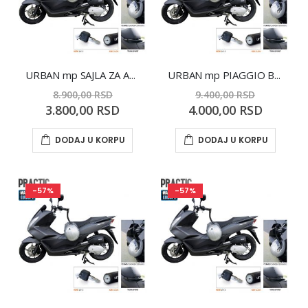
URBAN mp SAJLA ZA APRILIA ARRECIFE '04-06/ ATLANTIC
URBAN mp PIAGGIO BEVERLY 400/500 '05-09 TOURER400
8.900,00 RSD
9.400,00 RSD
Special
Special
3.800,00 RSD
4.000,00 RSD
Price
Price
DODAJ U KORPU
DODAJ U KORPU
-57%
-57%