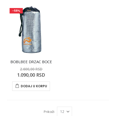
-58%
BOBLBEE DRZAC BOCE
2.600,00 RSD
Special
1.090,00 RSD
Price
DODAJ U KORPU
Prikaži