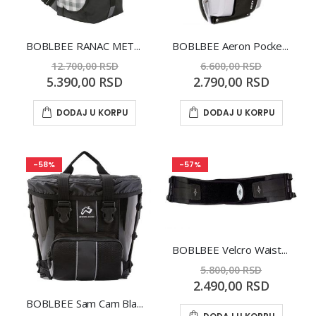
BOBLBEE RANAC METRON 17
BOBLBEE Aeron Pocket Grey
12.700,00 RSD
6.600,00 RSD
Special
Special
5.390,00 RSD
2.790,00 RSD
Price
Price
DODAJ U KORPU
DODAJ U KORPU
-58%
-57%
BOBLBEE Velcro Waist Belt L-XL
5.800,00 RSD
Special
2.490,00 RSD
Price
BOBLBEE Sam Cam Black