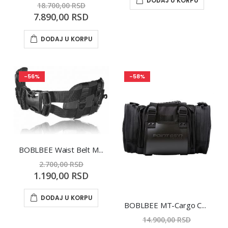
DODAJ U KORPU
18.700,00 RSD
Special
7.890,00 RSD
Price
DODAJ U KORPU
-56%
-58%
BOBLBEE Waist Belt Megalopolis
2.700,00 RSD
Special
1.190,00 RSD
Price
DODAJ U KORPU
BOBLBEE MT-Cargo CRNI
14.900,00 RSD