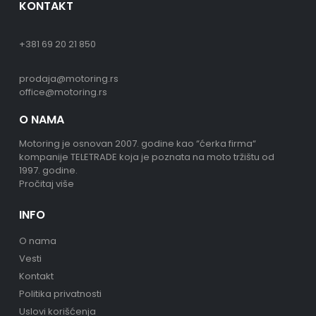
KONTAKT
+381 69 20 21 850
prodaja@motoring.rs
office@motoring.rs
O NAMA
Motoring je osnovan 2007. godine kao “ćerka firma“
kompanije TELETRADE koja je poznata na moto tržištu od
1997. godine.
Pročitaj više
INFO
O nama
Vesti
Kontakt
Politika privatnosti
Uslovi korišćenja