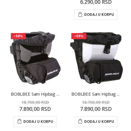
Special
6.290,00 RSD
Price
DODAJ U KORPU
-58%
-58%
BOBLBEE Sam Hipbag CRNA
BOBLBEE Sam Hipbag BELA
18.700,00 RSD
18.700,00 RSD
Special
Special
7.890,00 RSD
7.890,00 RSD
Price
Price
DODAJ U KORPU
DODAJ U KORPU