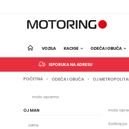
Skip
to
Content
VOZILA
KACIGE
ODEĆA I OBUĆA
ISPORUKA NA ADRESU
POČETNA
ODEĆA I OBUĆA
OJ METROPOLITA
moto oprema
OJ MAN
moto opr
Sortiraj po
Jakne