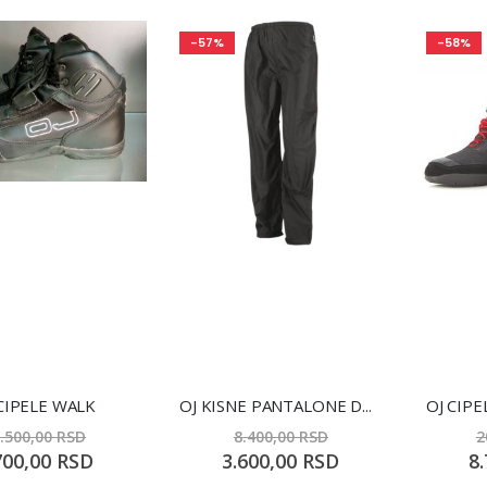
-57%
-58%
CIPELE WALK
OJ KISNE PANTALONE DOWN
.500,00 RSD
8.400,00 RSD
2
cial
Special
Sp
700,00 RSD
3.600,00 RSD
8
e
Price
Pri