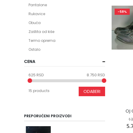
Pantalone
-58%
Rukavice
Obuća
Zaštita od kiše
Termo oprema
Ostalo
CENA
625 RSD
8.750 RSD
15 products
ODABERI
OJ 
PREPORUĆENI PROIZVODI
13
Spe
5.
Pric