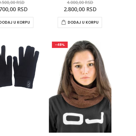
9.500,00 RSD
4.000,00 RSD
ecial
Special
.700,00 RSD
2.800,00 RSD
ce
Price
DODAJ U KORPU
DODAJ U KORPU
-48%