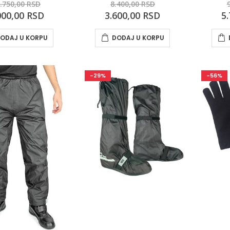
.750,00 RSD
8.400,00 RSD
cial
Special
Sp
000,00 RSD
3.600,00 RSD
5
e
Price
Pri
ODAJ U KORPU
DODAJ U KORPU
-29%
-56%