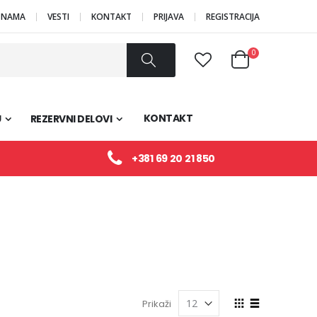
 NAMA
VESTI
KONTAKT
PRIJAVA
REGISTRACIJA
Proizvodi
0
Cart
Pretraži
KONTAKT
U
REZERVNI DELOVI
+381 69 20 21 850
View
Prikaži
as