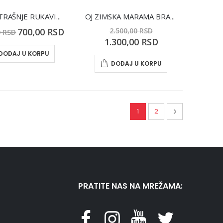
OJ UNUTRAŠNJE RUKAVICE SKIN
OJ ZIMSKA MARAMA BRAON
Special
700,00 RSD
2.500,00 RSD
0 RSD
Price
Special
1.300,00 RSD
Price
DODAJ U KORPU
DODAJ U KORPU
Page
You're currently reading 
Page
Page
Sledeći
1
2
PRATITE NAS NA MREŽAMA: