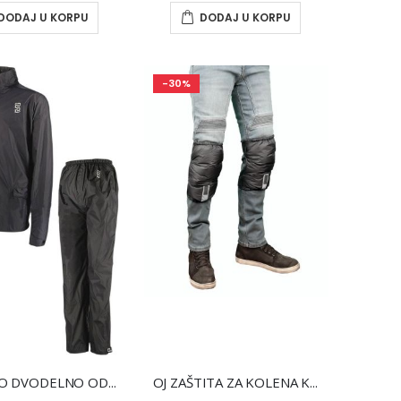
DAYTONA DY REZERVNI DELOVI
DODAJ U KORPU
DODAJ U KORPU
-30%
YAMAHA REZERVNI DELOVI
KAWASAKI REZERVNI DELOVI
OJ KISNO DVODELNO ODELO COMPACT WL
OJ ZAŠTITA ZA KOLENA KRAĆA