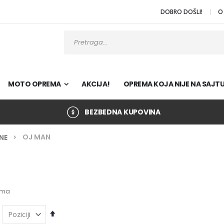
DOBRO DOŠLI!
O
Pretraži
MOTO OPREMA
AKCIJA!
OPREMA KOJA NIJE NA SAJT
BEZBEDNA KUPOVINA
OJ MAN
NE
ema
Podesi
opadajuće