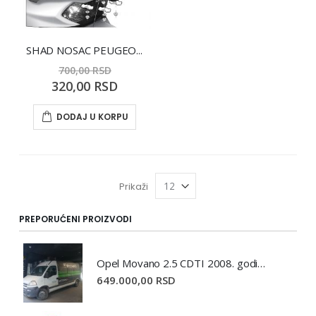
SHAD NOSAC PEUGEOT TWEET 50/125/150
700,00 RSD
Special
320,00 RSD
Price
DODAJ U KORPU
Prikaži
PREPORUĆENI PROIZVODI
Opel Movano 2.5 CDTI 2008. godište
649.000,00 RSD