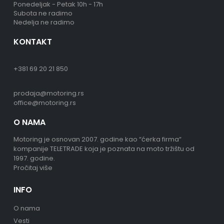
Ponedeljak - Petak 10h - 17h
Subota ne radimo
Nedelja ne radimo
KONTAKT
+381 69 20 21 850
prodaja@motoring.rs
office@motoring.rs
O NAMA
Motoring je osnovan 2007. godine kao “ćerka firma“
kompanije TELETRADE koja je poznata na moto tržištu od
1997. godine.
Pročitaj više
INFO
O nama
Vesti