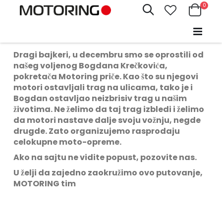
Proizv
0
Pretraži
ISPORUKA NA ADRESU
Cart
Dragi bajkeri, u decembru smo se oprostili od
našeg voljenog Bogdana Krečkovića,
pokretača Motoring priče. Kao što su njegovi
motori ostavljali trag na ulicama, tako je i
Bogdan ostavljao neizbrisiv trag u našim
životima. Ne želimo da taj trag izbledi i želimo
da motori nastave dalje svoju vožnju, negde
drugde. Zato organizujemo rasprodaju
celokupne moto-opreme.
Ako na sajtu ne vidite popust, pozovite nas.
U želji da zajedno zaokružimo ovo putovanje,
MOTORING tim