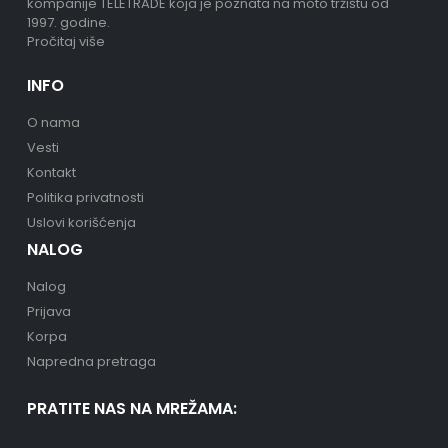
kompanije TELETRADE koja je poznata na moto tržištu od
1997. godine.
Pročitaj više
INFO
O nama
Vesti
Kontakt
Politika privatnosti
Uslovi korišćenja
NALOG
Nalog
Prijava
Korpa
Napredna pretraga
PRATITE NAS NA MREŽAMA: