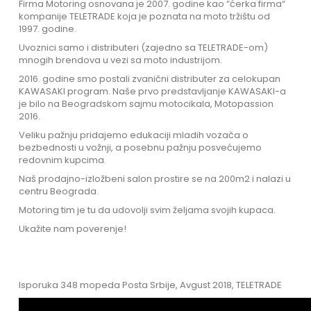
Firma Motoring osnovana je 2007. godine kao “ćerka firma“
kompanije TELETRADE koja je poznata na moto tržištu od
1997. godine.
Uvoznici samo i distributeri (zajedno sa TELETRADE-om)
mnogih brendova u vezi sa moto industrijom.
2016. godine smo postali zvanični distributer za celokupan
KAWASAKI program. Naše prvo predstavljanje KAWASAKI-a
je bilo na Beogradskom sajmu motocikala, Motopassion
2016.
Veliku pažnju pridajemo edukaciji mladih vozača o
bezbednosti u vožnji, a posebnu pažnju posvećujemo
redovnim kupcima.
Naš prodajno-izložbeni salon prostire se na 200m2 i nalazi u
centru Beograda.
Motoring tim je tu da udovolji svim željama svojih kupaca.
Ukažite nam poverenje!
Isporuka 348 mopeda Posta Srbije, Avgust 2018, TELETRADE