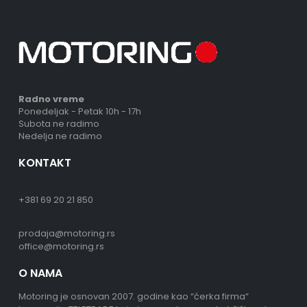
Radno vreme
Ponedeljak - Petak 10h - 17h
Subota ne radimo
Nedelja ne radimo
KONTAKT
+381 69 20 21 850
prodaja@motoring.rs
office@motoring.rs
O NAMA
Motoring je osnovan 2007. godine kao “ćerka firma“