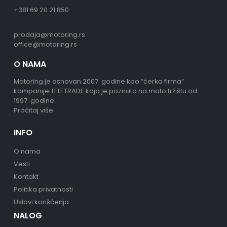
+381 69 20 21 850
prodaja@motoring.rs
office@motoring.rs
O NAMA
Motoring je osnovan 2007. godine kao “ćerka firma“
kompanije TELETRADE koja je poznata na moto tržištu od
1997. godine.
Pročitaj više
INFO
O nama
Vesti
Kontakt
Politika privatnosti
Uslovi korišćenja
NALOG