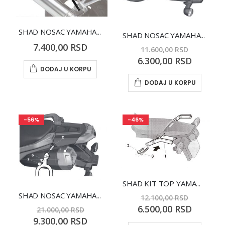
SHAD NOSAC YAMAHA TDM900 BOČNI
SHAD NOSAC YAMAHA XJ 600
7.400,00 RSD
11.600,00 RSD
Special
6.300,00 RSD
Price
DODAJ U KORPU
DODAJ U KORPU
-56%
-46%
SHAD KIT TOP YAMAHA XT 600 E 95
SHAD NOSAC YAMAHA XT 660 Z TENERE BOCNI
12.100,00 RSD
Special
6.500,00 RSD
21.000,00 RSD
Price
Special
9.300,00 RSD