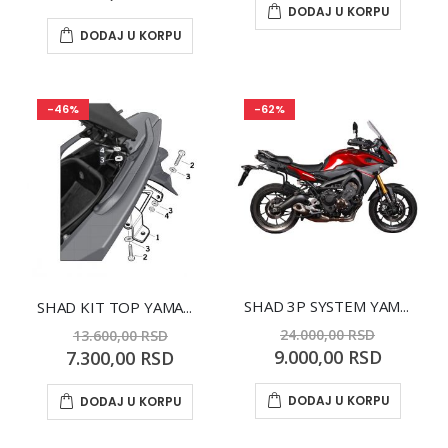
Price
DODAJ U KORPU
DODAJ U KORPU
-46%
-62%
SHAD 3P SYSTEM YAMAHA MT09
SHAD KIT TOP YAMAHA T-MAX 500 08
24.000,00 RSD
13.600,00 RSD
Special
Special
9.000,00 RSD
7.300,00 RSD
Price
Price
DODAJ U KORPU
DODAJ U KORPU