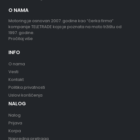
O NAMA
Motoring je osnovan 2007. godine kao “ćerka firma“
kompanije TELETRADE koja je poznata na moto tržištu od
1997. godine.
Pročitaj više
INFO
O nama
Vesti
Kontakt
Politika privatnosti
Uslovi korišćenja
NALOG
Nalog
Prijava
Korpa
Napredna pretraga