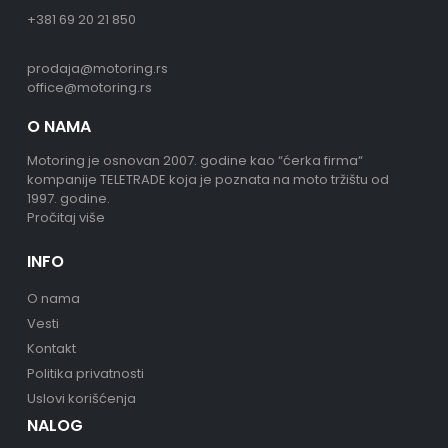
+381 69 20 21 850
prodaja@motoring.rs
office@motoring.rs
O NAMA
Motoring je osnovan 2007. godine kao “ćerka firma“
kompanije TELETRADE koja je poznata na moto tržištu od
1997. godine.
Pročitaj više
INFO
O nama
Vesti
Kontakt
Politika privatnosti
Uslovi korišćenja
NALOG