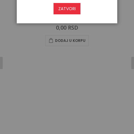
ZATVORI
DAYTONA DY REZERVNI DELOVI
0,00 RSD
DODAJ U KORPU