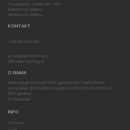
Ponedeljak - Petak 10h - 17h
Subota ne radimo
Nedelja ne radimo
KONTAKT
+381 69 20 21 850
prodaja@motoring.rs
office@motoring.rs
O NAMA
Motoring je osnovan 2007. godine kao “ćerka firma“
kompanije TELETRADE koja je poznata na moto tržištu od
1997. godine.
Pročitaj više
INFO
O nama
Vesti