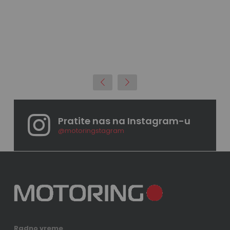
e
Pratite nas na Instagram-u
@motoringstagram
Radno vreme