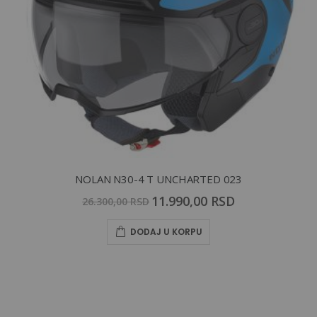
NOLAN N30-4 T UNCHARTED 023
S
11.990,00 RSD
26.300,00 RSD
p
e
c
DODAJ U KORPU
i
a
l
P
r
i
c