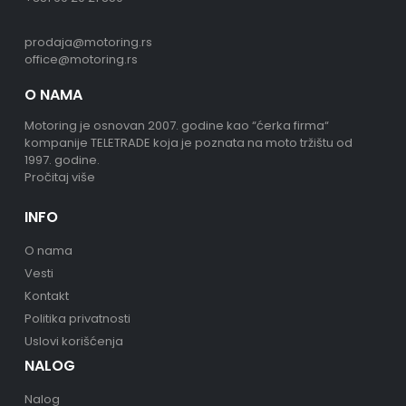
prodaja@motoring.rs
office@motoring.rs
O NAMA
Motoring je osnovan 2007. godine kao “ćerka firma“
kompanije TELETRADE koja je poznata na moto tržištu od
1997. godine.
Pročitaj više
INFO
O nama
Vesti
Kontakt
Politika privatnosti
Uslovi korišćenja
NALOG
Nalog