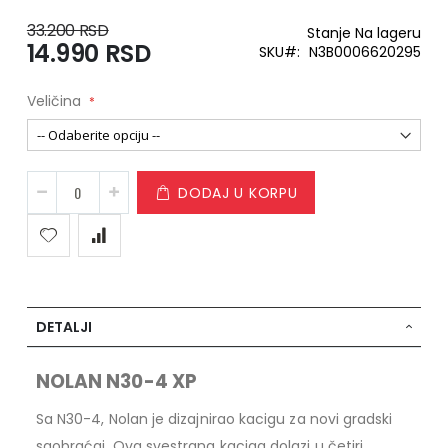
33.200 RSD
Stanje
Na lageru
14.990 RSD
Special
SKU
N3B0006620295
Price
Veličina
DODAJ U KORPU
DETALJI
NOLAN N30-4 XP
Sa N30-4, Nolan je dizajnirao kacigu za novi gradski
saobraćaj. Ova svestrana kaciga dolazi u četiri