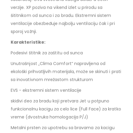
verzije. XP poziva na vikend izlet u prirodu sa
šititnikom od sunca i za bradu. Ekstremni sistem
ventilacije obezbeđuje najbolju ventilaciju čak i pri
sporoj vožnji.
Karakteristike:
Podesivi štitnik za zaštitu od sunca
Unutrašnjost „Clima Comfort“ napravljena od
ekološki prihvatljivih materijala, može se skinuti i prati
sa inovativnom mrežastom strukturom
EVS - ekstremni sistem ventilacije
skidivi deo za bradu koji pretvara Jet u potpuno
funkcionalnu kacigu za celo lice (Full Face) za kratko
vreme (dvostruka homologacija P/J)
Metalni prsten za upotrebu sa bravama za kacigu