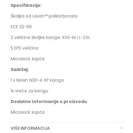
Specifikacije:
Školjka od Lexan™ polikarbonata
ECE 22-06
2 veličine školjke kacige: XXS-M i L-2XL
5 EPS veličina
Microlock kopča
Sadržaj:
1 x Nolan N30-4 XP kaciga
1x vreće za kacigu
Dodatne informacije o proizvodu
Microlock kopča
VIŠE INFORMACIJA