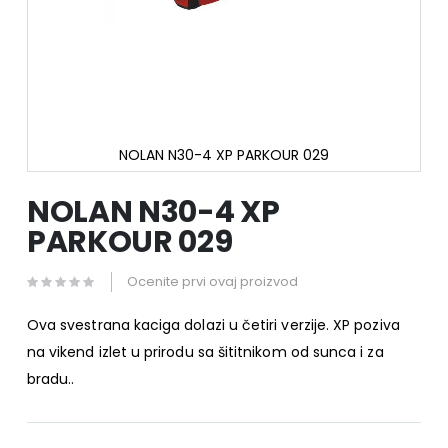
NOLAN N30-4 XP PARKOUR 029
Skip
to
NOLAN N30-4 XP
the
PARKOUR 029
beginning
of
the
Ocenite prvi ovaj proizvod
images
gallery
Ova svestrana kaciga dolazi u četiri verzije. XP poziva
na vikend izlet u prirodu sa šititnikom od sunca i za
bradu..