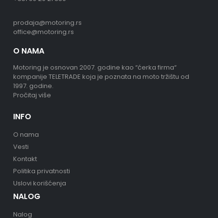
prodaja@motoring.rs
office@motoring.rs
O NAMA
Motoring je osnovan 2007. godine kao “ćerka firma“
kompanije TELETRADE koja je poznata na moto tržištu od
1997. godine.
Pročitaj više
INFO
O nama
Vesti
Kontakt
Politika privatnosti
Uslovi korišćenja
NALOG
Nalog