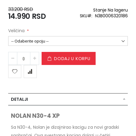
33.200 RSD
Stanje
Na lageru
14.990 RSD
Special
SKU
N3B0006320186
Price
Veličina
DODAJ U KORPU
DETALJI
NOLAN N30-4 XP
Sa N30-4, Nolan je dizajnirao kacigu za novi gradski
saobraćaj. Ova svestrana kaciga dolazi u četiri