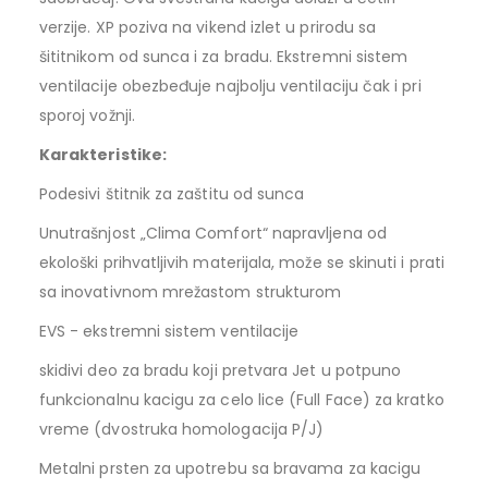
verzije. XP poziva na vikend izlet u prirodu sa
šititnikom od sunca i za bradu. Ekstremni sistem
ventilacije obezbeđuje najbolju ventilaciju čak i pri
sporoj vožnji.
Karakteristike:
Podesivi štitnik za zaštitu od sunca
Unutrašnjost „Clima Comfort“ napravljena od
ekološki prihvatljivih materijala, može se skinuti i prati
sa inovativnom mrežastom strukturom
EVS - ekstremni sistem ventilacije
skidivi deo za bradu koji pretvara Jet u potpuno
funkcionalnu kacigu za celo lice (Full Face) za kratko
vreme (dvostruka homologacija P/J)
Metalni prsten za upotrebu sa bravama za kacigu