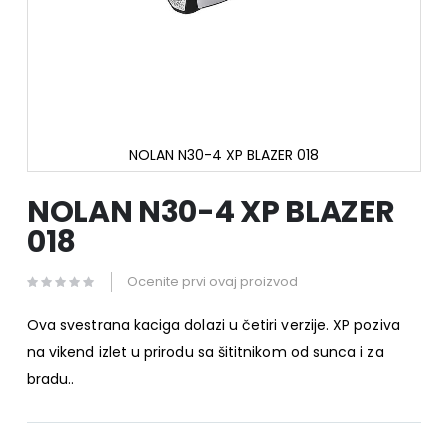
NOLAN N30-4 XP BLAZER 018
Skip
to
NOLAN N30-4 XP BLAZER
the
018
beginning
of
the
Ocenite prvi ovaj proizvod
images
gallery
Ova svestrana kaciga dolazi u četiri verzije. XP poziva
na vikend izlet u prirodu sa šititnikom od sunca i za
bradu..