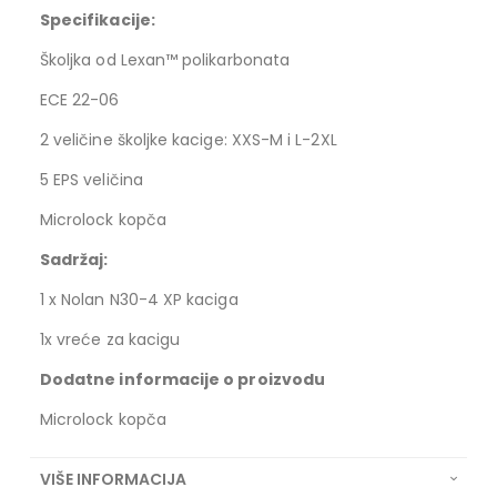
Specifikacije:
Školjka od Lexan™ polikarbonata
ECE 22-06
2 veličine školjke kacige: XXS-M i L-2XL
5 EPS veličina
Microlock kopča
Sadržaj:
1 x Nolan N30-4 XP kaciga
1x vreće za kacigu
Dodatne informacije o proizvodu
Microlock kopča
VIŠE INFORMACIJA