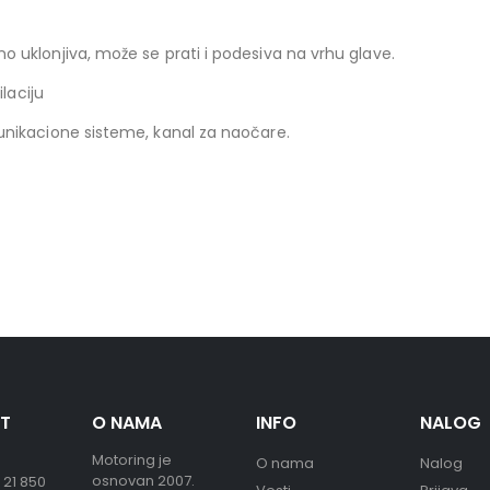
 uklonjiva, može se prati i podesiva na vrhu glave.
laciju
unikacione sisteme, kanal za naočare.
T
O NAMA
INFO
NALOG
Motoring je
O nama
Nalog
osnovan 2007.
 21 850