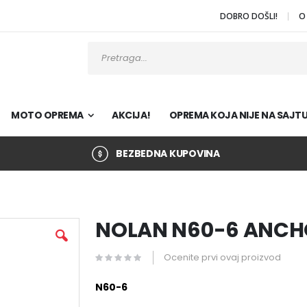
DOBRO DOŠLI!
O
Pretraži
MOTO OPREMA
AKCIJA!
OPREMA KOJA NIJE NA SAJT
BEZBEDNA KUPOVINA
NOLAN N60-6 ANCH
Ocenite prvi ovaj proizvod
N60-6