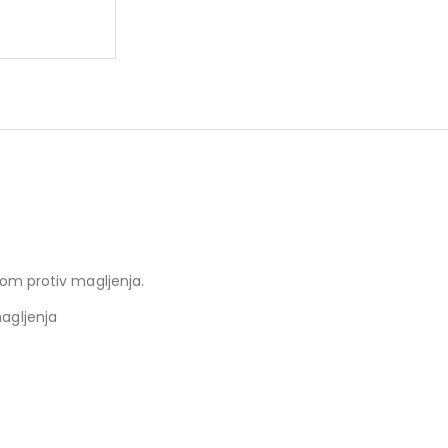
irom protiv magljenja.
magljenja