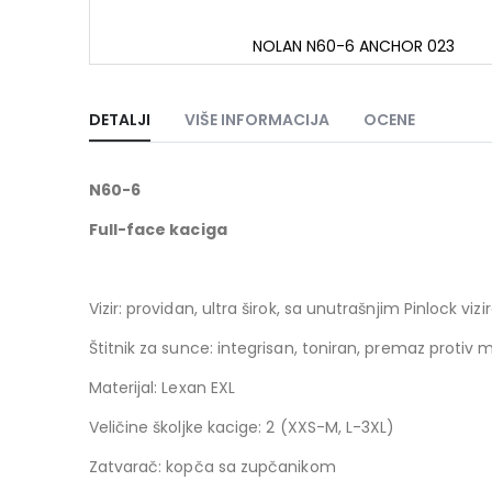
NOLAN N60-6 ANCHOR 023
Skip
to
the
DETALJI
VIŠE INFORMACIJA
OCENE
beginning
of
the
N60-6
images
gallery
Full-face kaciga
Vizir: providan, ultra širok, sa unutrašnjim Pinlock viz
Štitnik za sunce: integrisan, toniran, premaz protiv 
Materijal: Lexan EXL
Veličine školjke kacige: 2 (XXS-M, L-3XL)
Zatvarač: kopča sa zupčanikom