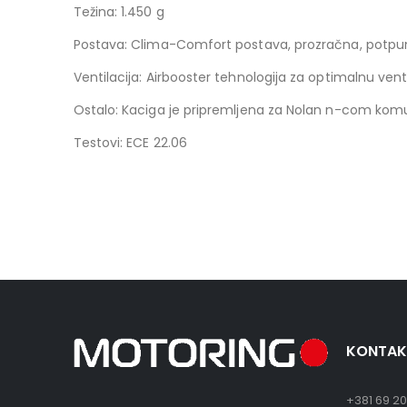
Težina: 1.450 g
Postava: Clima-Comfort postava, prozračna, potpuno
Ventilacija: Airbooster tehnologija za optimalnu venti
Ostalo: Kaciga je pripremljena za Nolan n-com kom
Testovi: ECE 22.06
KONTAK
+381 69 20