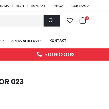
 NAMA
VESTI
KONTAKT
PRIJAVA
REGISTRACIJA
Proizvodi
0
Cart
Pretraži
KONTAKT
U
REZERVNI DELOVI
+381 69 20 21 850
OR 023