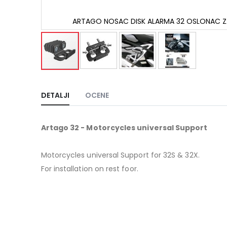
GU
ARTAGO NOSAC DISK ALARMA 32 OSLONAC 
Skip
to
the
DETALJI
OCENE
beginning
of
the
Artago 32 - Motorcycles universal Support
images
gallery
Motorcycles universal Support for 32S & 32X.
For installation on rest foor.