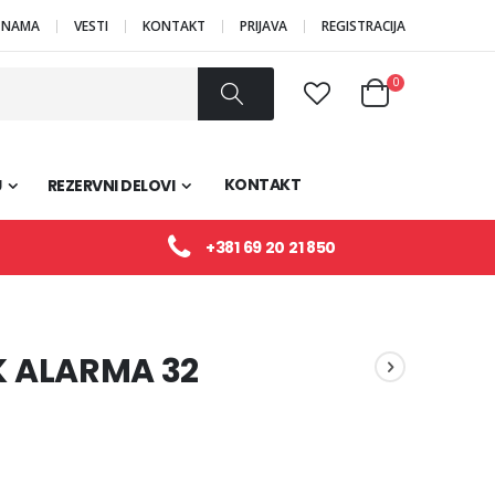
 NAMA
VESTI
KONTAKT
PRIJAVA
REGISTRACIJA
Proizvodi
0
Cart
Pretraži
KONTAKT
U
REZERVNI DELOVI
+381 69 20 21 850
 ALARMA 32