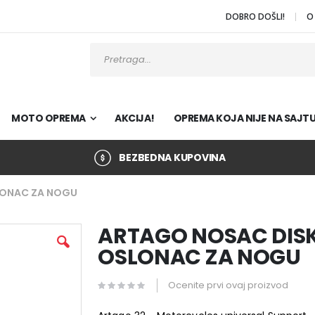
DOBRO DOŠLI!
O
Pretraži
MOTO OPREMA
AKCIJA!
OPREMA KOJA NIJE NA SAJT
BEZBEDNA KUPOVINA
LONAC ZA NOGU
ARTAGO NOSAC DISK
OSLONAC ZA NOGU
Ocenite prvi ovaj proizvod