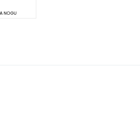
ZA NOGU
ARTAGO NOSAC DISK ALARMA 32 OSLO