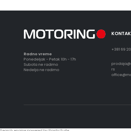
KONTAK
+381 69 20
Radno vreme
Ponedeljak - Petak 10h - 17h
prodaja@
Subota ne radimo
rs
Nedelja ne radimo
office@mo
Search engine powered by
ElasticSuite