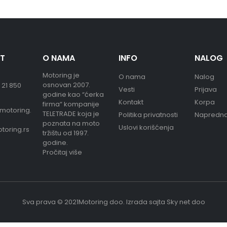
T
O NAMA
INFO
NALOG
Motoring je
O nama
Nalog
osnovan 2007.
 21 850
Vesti
Prijava
godine kao “ćerka
Kontakt
Korpa
firma“ kompanije
motoring.
TELETRADE koja je
Politika privatnosti
Napredna
poznata na moto
Uslovi korišćenja
toring.rs
tržištu od 1997.
godine.
Pročitaj više
Sva prava © 2021Motoring doo.
Izrada sajta
Sky net doo