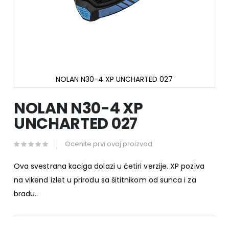
NOLAN N30-4 XP UNCHARTED 027
Skip
to
NOLAN N30-4 XP
the
UNCHARTED 027
beginning
of
the
Ocenite prvi ovaj proizvod
images
gallery
Ova svestrana kaciga dolazi u četiri verzije. XP poziva
na vikend izlet u prirodu sa šititnikom od sunca i za
bradu..