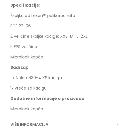
Specifikacije:
Školjka od Lexan™ polikarbonata
ECE 22-06
2 veličine školjke kacige: XXS-M i L-2XL
5 EPS veličina
Microlock kopča
Sadržaj:
1 x Nolan N30-4 XP kaciga
1x vreće za kacigu
Dodatne informacije o proizvodu
Microlock kopča
VIŠE INFORMACIJA