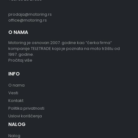
prodaja@motoring.rs
office@motoring.rs
O NAMA
Motoring je osnovan 2007. godine kao “ćerka firma“
kompanije TELETRADE koja je poznata na moto tržištu od
1997. godine.
Pročitaj više
INFO
O nama
Vesti
Kontakt
Politika privatnosti
Uslovi korišćenja
NALOG
Nalog