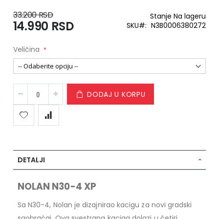
33.200 RSD
Stanje
Na lageru
14.990 RSD
Special
SKU
N3B0006380272
Price
Veličina
DODAJ U KORPU
DETALJI
NOLAN N30-4 XP
Sa N30-4, Nolan je dizajnirao kacigu za novi gradski
saobraćaj. Ova svestrana kaciga dolazi u četiri