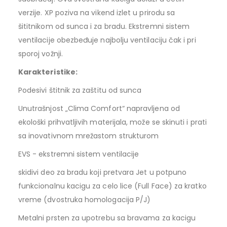
verzije. XP poziva na vikend izlet u prirodu sa
šititnikom od sunca i za bradu. Ekstremni sistem
ventilacije obezbeđuje najbolju ventilaciju čak i pri
sporoj vožnji.
Karakteristike:
Podesivi štitnik za zaštitu od sunca
Unutrašnjost „Clima Comfort“ napravljena od
ekološki prihvatljivih materijala, može se skinuti i prati
sa inovativnom mrežastom strukturom
EVS - ekstremni sistem ventilacije
skidivi deo za bradu koji pretvara Jet u potpuno
funkcionalnu kacigu za celo lice (Full Face) za kratko
vreme (dvostruka homologacija P/J)
Metalni prsten za upotrebu sa bravama za kacigu